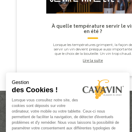
À quelle température servir le vi
en été ?
Lorsque les températures grimpent, la façon d
servir un vin devient presque aussi importante
que le choix de la bouteille. Un vin trop chaud
paraît souvent plus alcooleux, tandis qu’un vi
Lire la suite
trop ...
Gestion
des Cookies !
Lorsque vous consultez notre site, des
cookies sont déposés sur votre
ordinateur, votre mobile ou votre tablette. Ceux-ci nous
permettent de faciliter la navigation, de détecter d'éventuels
problèmes et d'y remédier. Nous vous laissons la possibilité de
paramétrer votre consentement aux différentes typologies de
ACTUALITÉS