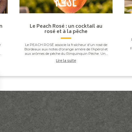
n
Le Peach Rosé : un cocktail au
rosé et à la pêche
e
Le PEACH ROSÉ associe la fraîcheur d'un rosé de
P
Bordeaux aux notes d'orange amère de l'Apérol et
aux arômes de pêche du Rinquinquin Pêche. Une
n
touche d'eau pétillante vient apporter légèreté et
Lire la suite
v...