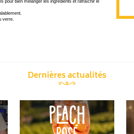
our bien mélanger les ingrédients et rafraîchir le 
éalablement.
u verre.
Dernières actualités