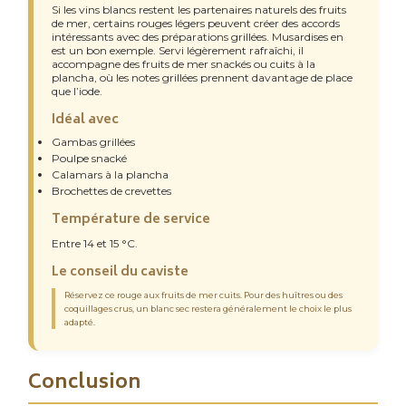
Si les vins blancs restent les partenaires naturels des fruits
de mer, certains rouges légers peuvent créer des accords
intéressants avec des préparations grillées. Musardises en
est un bon exemple. Servi légèrement rafraîchi, il
accompagne des fruits de mer snackés ou cuits à la
plancha, où les notes grillées prennent davantage de place
que l’iode.
Idéal avec
Gambas grillées
Poulpe snacké
Calamars à la plancha
Brochettes de crevettes
Température de service
Entre 14 et 15 °C.
Le conseil du caviste
Réservez ce rouge aux fruits de mer cuits. Pour des huîtres ou des
coquillages crus, un blanc sec restera généralement le choix le plus
adapté.
Conclusion