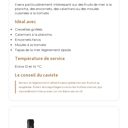
Il sera particulièrement intéressant sur des fruits de mer à la
plancha, des encornets, des calamars ou des moules
cuisinées à la tomate.
Idéal avec
Crevettes grillées
Calamars à la plancha
Encornets farcis
Moules à la tomate
Tapas de la mer légèrement épicés
Température de service
Entre 12 et 14 °C.
Le conseil du caviste
Servez-le légèrement rafraîchi pour préserver son fruit et sa
souplesse. Évitez les coquillages crus ou les huîtres nature, qui
s’accorderont mieux avec un vin blanc sec et vif.